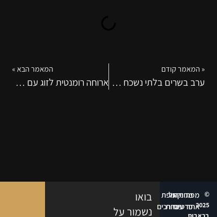
« המאמר קודם
המאמר הבא »
ערב בשרים בלתי נשכח למסיבת רווקים עם שף פרטי
ארוחה רומנטית לזוג עם שף פרטי עד הבית – חוויה מפנקת במיוחד
©
מפת
מחיקת
ניהול
מפת
בואו
2025
אתר
פרטים
עוגיות
דרכים
נשמור על
בראבוס,