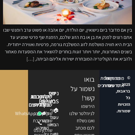
בין אם מדובר ביום נישואין, יום הולדת, יום אהבה או פשוט ערב רומנטי שבו
אתם רוצים לפנק את בן או בת הזוג שלכם, הזמנת שף פרטי שמגיע עד
הבית היא חוויה מושלמת לזוג המשלבת גורמה, פרטיות ואווירה ייחודית.
בשנים האחרונות, יותר ויותר זוגות בוחרים להשאיר את המסעדות מאחור
ולהביא את הקולינריה המובחרת ישירות אליהם הביתה, […]
©
מפת
מחיקת
ניהול
מפת
בואו
2025
אתר
פרטים
עוגיות
דרכים
נשמור על
בראבוס,
ניווט
שף
שולחן
דברו
קייטרינג
הרכבת
קשר!
כל
בשרים
BRAVOS
שוק
בשרי
איתנו
אירועים
הזכויות
הירשמו
🏠
שף
שמורות.
שולחן
🥩
קייטרינג
WhatsApp
לניוזלטר שלנו
על
עמוד
שוק
בשרי​
הרכבת
ואנו נשלח
📞
הבית
האש
מחיר
אירוע
לכם מכתב
שולחן
053-
📖
שף על